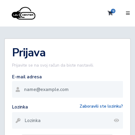
0
Košarica
Prijava
Prijavite se na svoj račun da biste nastavili.
E-mail adresa
Zaboravili ste lozinku?
Lozinka