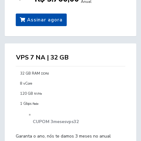
Anual
Assinar agora
VPS 7 NA | 32 GB
32 GB RAM
DDR4
8 vCore
120 GB
NVMe
1 Gbps
Rede
CUPOM 3mesesvps32
Garanta o ano, nós te damos 3 meses no anual