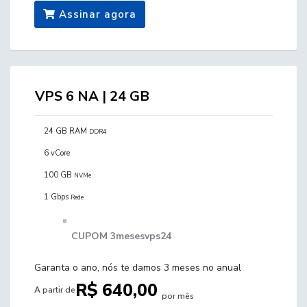
Assinar agora
VPS 6 NA | 24 GB
24 GB RAM
DDR4
6 vCore
100 GB
NVMe
1 Gbps
Rede
CUPOM 3mesesvps24
Garanta o ano, nós te damos 3 meses no anual
R$ 640,00
A partir de
por mês