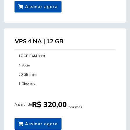
Assinar agora
VPS 4 NA | 12 GB
12 GB RAM
DDR4
4 vCore
50 GB
NVMe
1 Gbps
Rede
R$ 320,00
A partir de
por mês
Assinar agora