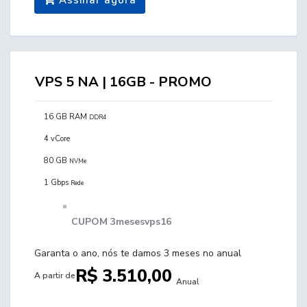
Assinar agora
VPS 5 NA | 16GB - PROMO
16 GB RAM
DDR4
4 vCore
80 GB
NVMe
1 Gbps
Rede
CUPOM 3mesesvps16
Garanta o ano, nós te damos 3 meses no anual
R$ 3.510,00
A partir de
Anual