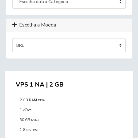
Escolha a Moeda
VPS 1 NA | 2 GB
2 GB RAM
DDR4
1 vCore
30 GB
NVMe
1 Gbps
Rede