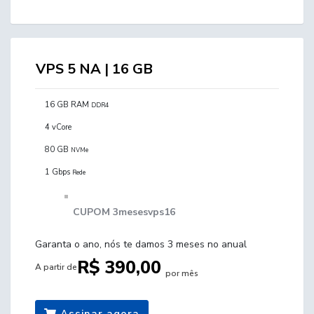
VPS 5 NA | 16 GB
16 GB RAM
DDR4
4 vCore
80 GB
NVMe
1 Gbps
Rede
CUPOM 3mesesvps16
Garanta o ano, nós te damos 3 meses no anual
R$ 390,00
A partir de
por mês