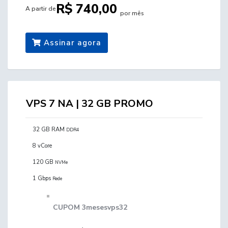
R$ 740,00
A partir de
por mês
Assinar agora
VPS 7 NA | 32 GB PROMO
32 GB RAM
DDR4
8 vCore
120 GB
NVMe
1 Gbps
Rede
CUPOM 3mesesvps32