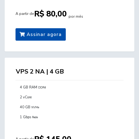
R$ 80,00
A partir de
por mês
Assinar agora
VPS 2 NA | 4 GB
4 GB RAM
DDR4
2 vCore
40 GB
NVMe
1 Gbps
Rede