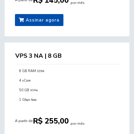
R$ 145,00
A partir de
por mês
Assinar agora
VPS 3 NA | 8 GB
8 GB RAM
DDR4
4 vCore
50 GB
NVMe
1 Gbps
Rede
R$ 255,00
A partir de
por mês