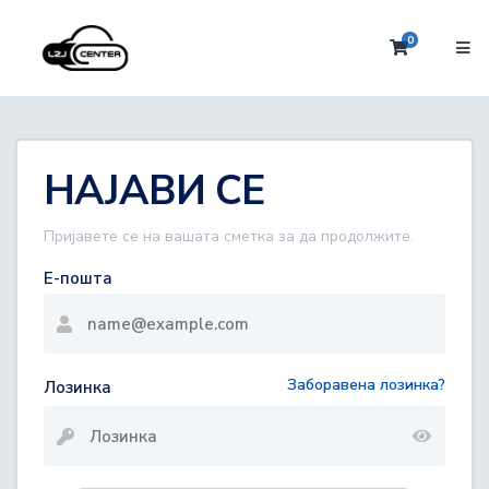
0
Потрошув
НАЈАВИ СЕ
Пријавете се на вашата сметка за да продолжите.
Е-пошта
Заборавена лозинка?
Лозинка