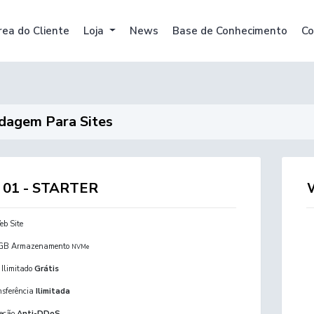
rea do Cliente
Loja
News
Base de Conhecimento
Co
dagem Para Sites
01 - STARTER
eb Site
GB Armazenamento
NVMe
 Ilimitado
Grátis
nsferência
Ilimitada
teção
Anti-DDoS