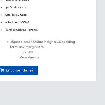
Epic Shield
Captcha
WordPress
1-Click
Proteção
Anti-DDoS
Painel de Controle -
cPanel
15px;color:#222;line-height:1.6;padding-
left:18px;margin:0;">
R$ 76,00
Mensalmente
Encomendar já!