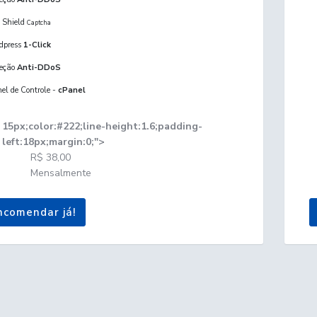
c Shield
Captcha
dpress
1-Click
teção
Anti-DDoS
el de Controle -
cPanel
15px;color:#222;line-height:1.6;padding-
left:18px;margin:0;">
R$ 38,00
Mensalmente
comendar já!