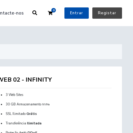
0
Carrinho de Compras
ntacte-nos
Entrar
Registar
WEB 02 - INFINITY
3 Web Sites
30 GB Armazenamento
NVMe
SSL Ilimitado
Grátis
Transferência
Ilimitada
Proteção
Anti-DDoS